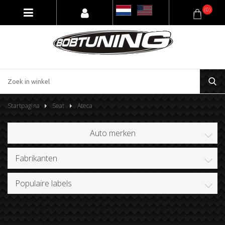
(0)
Startpagina
Seat
Ateca
Auto merken
Fabrikanten
Populaire labels