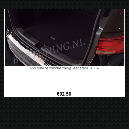
Rvs bumperbescherming Seat ateca 2016-
€92,50