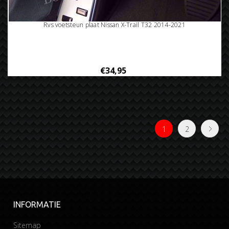
Rvs voetsteun plaat Nissan X-Trail T32 2014-2021
€34,95
1
2
INFORMATIE
Sitemap