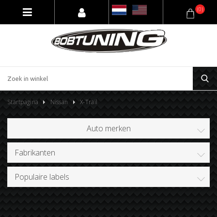
(0)
Startpagina
Nissan
X-Trail
Auto merken
Fabrikanten
Populaire labels