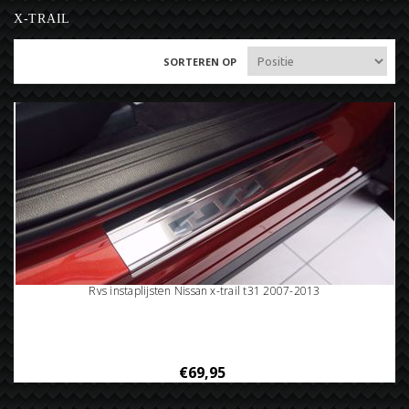
X-TRAIL
SORTEREN OP
Rvs instaplijsten Nissan x-trail t31 2007-2013
€69,95