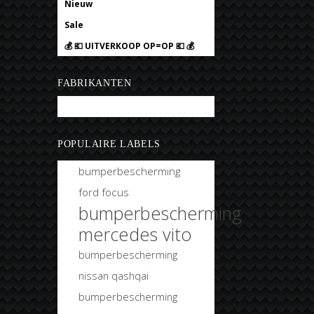
Nieuw
Sale
💰 💶 UITVERKOOP OP=OP 💶 💰
FABRIKANTEN
Bobtuning
POPULAIRE LABELS
bumperbescherming
ford focus
bumperbescherming
mercedes vito
bumperbescherming
nissan qashqai
bumperbescherming