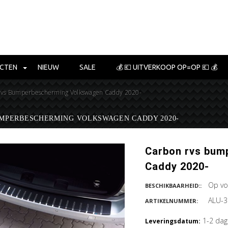
CTEN
NIEUW
SALE
💰 💶 UITVERKOOP OP=OP 💶 💰
Rvs Bumperbescherming Volkswagen Caddy 2020-
MPERBESCHERMING VOLKSWAGEN CADDY 2020-
Carbon rvs bum
Caddy 2020-
Op vo
BESCHIKBAARHEID::
ALU-3
ARTIKELNUMMER:
1-2 da
Leveringsdatum: