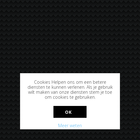
Cookies Helpen ons om een betere
diensten te kunnen verlenen. Als je gebruik
wilt maken van onze diensten stem je toe
om cookies te gebruiken.
OK
Meer weten