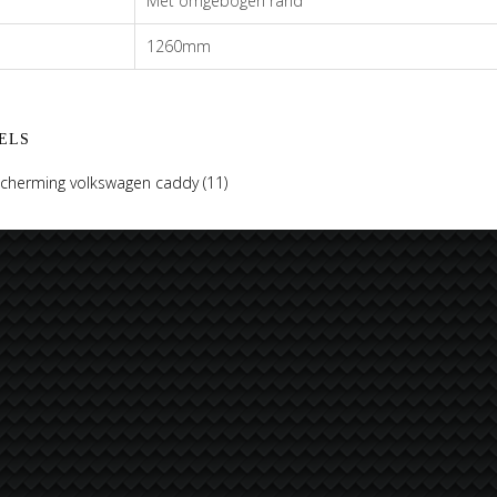
Met omgebogen rand
1260mm
ELS
herming volkswagen caddy
(11)