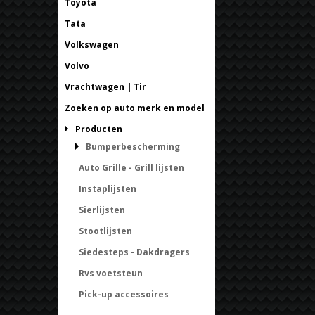
Toyota
Tata
Volkswagen
Volvo
Vrachtwagen | Tir
Zoeken op auto merk en model
Producten
Bumperbescherming
Auto Grille - Grill lijsten
Instaplijsten
Sierlijsten
Stootlijsten
Siedesteps - Dakdragers
Rvs voetsteun
Pick-up accessoires