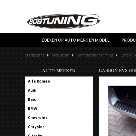
ZOEKEN OP AUTO MERK EN MODEL
PRODU
Startpagina
Producten
Bumperbescherming
Carbon 
CARBON RVS BU
AUTO MERKEN
Alfa Romeo
Audi
Baic
BMW
Chevrolet
Chrysler
Citroën