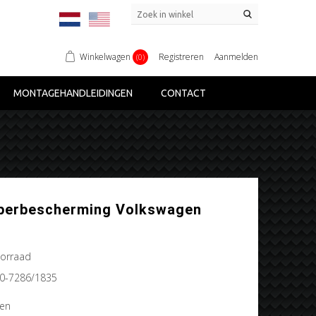
Winkelwagen
Registreren
Aanmelden
(0)
MONTAGEHANDLEIDINGEN
CONTACT
perbescherming Volkswagen
orraad
0-7286/1835
gen