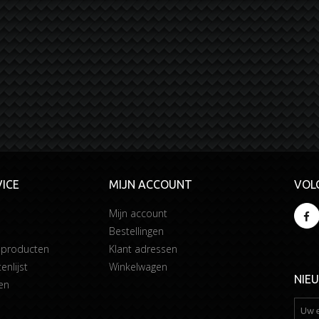
ICE
MIJN ACCOUNT
VOL
Mijn account
Bestellingen
 producten
Klant adressen
enlijst
Winkelwagen
NIE
en