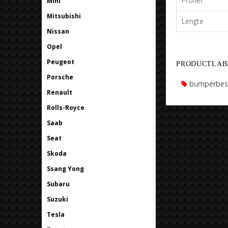
Profiel
Mini
Mitsubishi
Lengte
Nissan
Opel
Peugeot
PRODUCTLAB
Porsche
bumperbesc
Renault
Rolls-Royce
Saab
Seat
Skoda
Ssang Yong
Subaru
Suzuki
Tesla