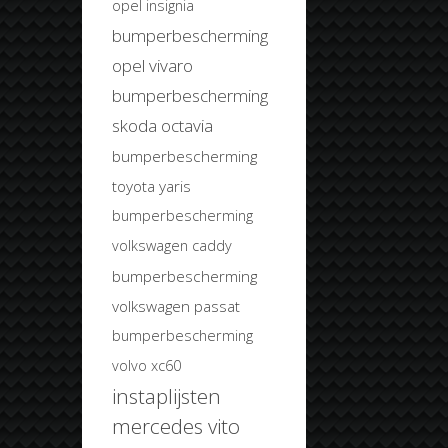
opel insignia
bumperbescherming
opel vivaro
bumperbescherming
skoda octavia
bumperbescherming
toyota yaris
bumperbescherming
volkswagen caddy
bumperbescherming
volkswagen passat
bumperbescherming
volvo xc60
instaplijsten
mercedes vito