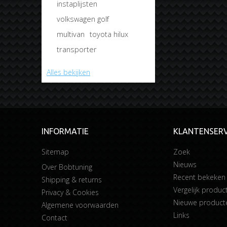
instaplijsten
volkswagen golf
multivan
toyota hilux
transporter
Alles bekijken
INFORMATIE
KLANTENSERV
Sitemap
Zoek
Nieuws
Over Bobtuning
Recent bekeken
Shipping & returns
Vergelijk product
Privacy & Cookies
Nieuwe product
Algemene voorwaarden
Links
Contact