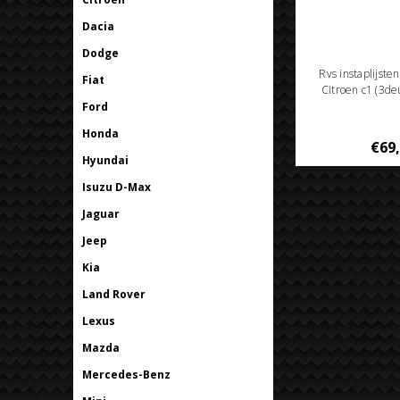
Dacia
Dodge
Rvs instaplijste
Fiat
Citroen c1 (3d
Ford
Honda
€69
Hyundai
Isuzu D-Max
Jaguar
Jeep
Kia
Land Rover
Lexus
Mazda
Mercedes-Benz