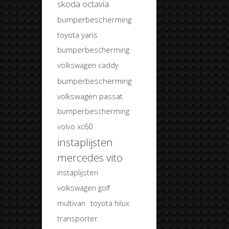
skoda octavia
bumperbescherming
toyota yaris
bumperbescherming
volkswagen caddy
bumperbescherming
volkswagen passat
bumperbescherming
volvo xc60
instaplijsten
mercedes vito
instaplijsten
volkswagen golf
multivan
toyota hilux
transporter