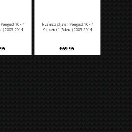
n Peugeot 107 /
Rvs instaplijsten Peugeot 107 /
eur) 2005-2014
Citroen c1 (5deur) 2005-2014
,95
€69,95