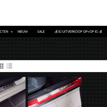
CTEN
NIEUW
SALE
💰 💶 UITVERKOOP OP=OP 💶 💰