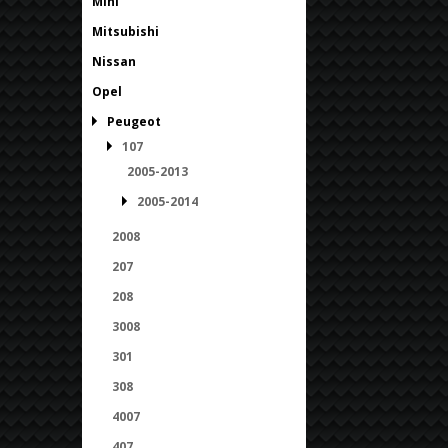
Mini
Mitsubishi
Nissan
Opel
Peugeot
107
2005-2013
2005-2014
2008
207
208
3008
301
308
4007
407