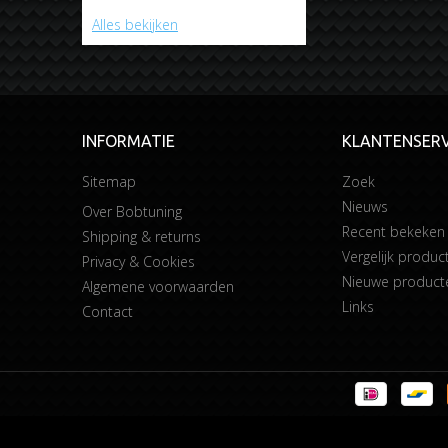
Alles bekijken
INFORMATIE
KLANTENSERV
Sitemap
Zoek
Nieuws
Over Bobtuning
Recent bekeken
Shipping & returns
Vergelijk product
Privacy & Cookies
Nieuwe product
Algemene voorwaarden
Links
Contact