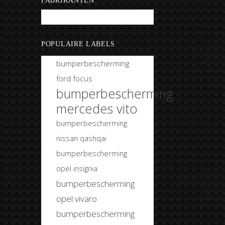
FABRIKANTEN
Bobtuning
POPULAIRE LABELS
bumperbescherming
ford focus
bumperbescherming
mercedes vito
bumperbescherming
nissan qashqai
bumperbescherming
opel insignia
bumperbescherming
opel vivaro
bumperbescherming