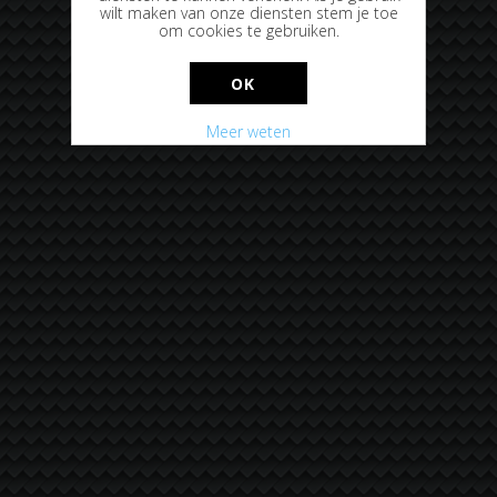
wilt maken van onze diensten stem je toe
om cookies te gebruiken.
OK
Meer weten