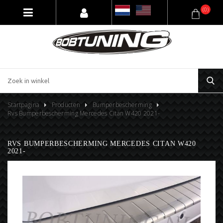
(0)
Startpagina
Producten
Bumperbescherming
Rvs Bumperbescherming Mercedes Citan W420 2021-
RVS BUMPERBESCHERMING MERCEDES CITAN W420
2021-