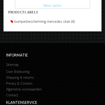
Meer weten
PRODUCTLABELS
bumperbescherming mercedes citan
(6)
INFORMATIE
Sitemap
Over Bobtuning
Shipping & returns
Privacy & Cookies
Algemene voorwaarden
Contact
KLANTENSERVICE