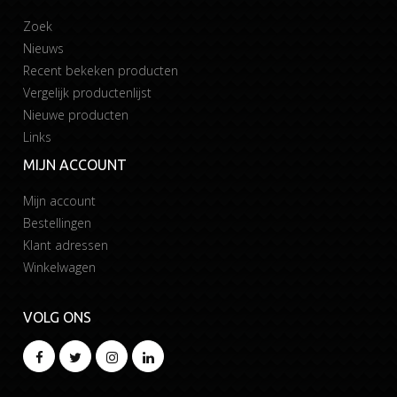
Zoek
Nieuws
Recent bekeken producten
Vergelijk productenlijst
Nieuwe producten
Links
MIJN ACCOUNT
Mijn account
Bestellingen
Klant adressen
Winkelwagen
VOLG ONS