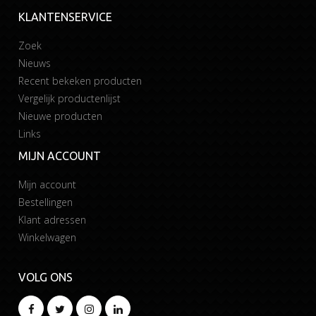
KLANTENSERVICE
Zoek
Nieuws
Recent bekeken producten
Vergelijk productenlijst
Nieuwe producten
Links
MIJN ACCOUNT
Mijn account
Bestellingen
Klant adressen
Winkelwagen
VOLG ONS