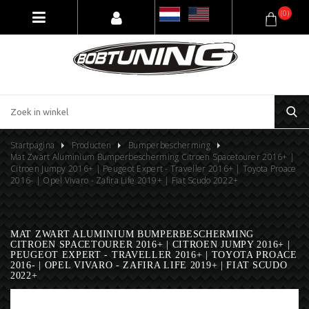
(0)
Startpagina
Producten
Bumperbescherming
Mat Zwart Aluminium Bumperbescherming Citroen Spacetourer 2016+ |
Citroen Jumpy 2016+ | Peugeot Expert - Traveller 2016+ | Toyota Proace
2016- | Opel Vivaro - Zafira Life 2019+ | Fiat Scudo 2022+
MAT ZWART ALUMINIUM BUMPERBESCHERMING
CITROEN SPACETOURER 2016+ | CITROEN JUMPY 2016+ |
PEUGEOT EXPERT - TRAVELLER 2016+ | TOYOTA PROACE
2016- | OPEL VIVARO - ZAFIRA LIFE 2019+ | FIAT SCUDO
2022+