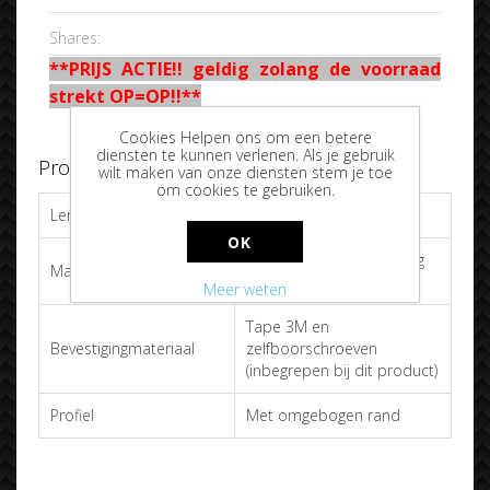
Shares:
**PRIJS ACTIE!! geldig zolang de voorraad
strekt OP=OP!!**
Cookies Helpen ons om een betere
diensten te kunnen verlenen. Als je gebruik
Product specificaties
wilt maken van onze diensten stem je toe
om cookies te gebruiken.
Lengte
1270mm
OK
Mat zwart poedercoating
Materiaaleigenschappen
(Aluminium)
Meer weten
Tape 3M en
Bevestigingmateriaal
zelfboorschroeven
(inbegrepen bij dit product)
Profiel
Met omgebogen rand