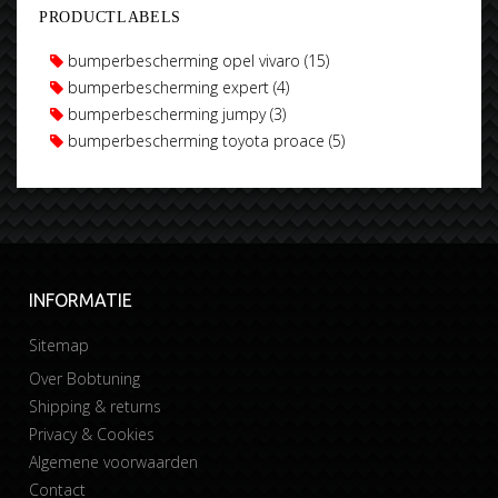
PRODUCTLABELS
bumperbescherming opel vivaro
(15)
bumperbescherming expert
(4)
bumperbescherming jumpy
(3)
bumperbescherming toyota proace
(5)
INFORMATIE
Sitemap
Over Bobtuning
Shipping & returns
Privacy & Cookies
Algemene voorwaarden
Contact