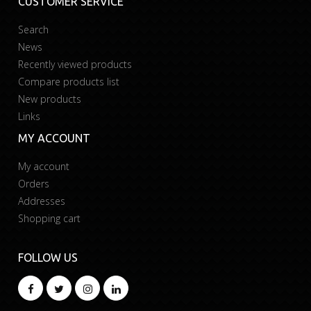
CUSTOMER SERVICE
Search
News
Recently viewed products
Compare products list
New products
Links
MY ACCOUNT
My account
Orders
Addresses
Shopping cart
FOLLOW US