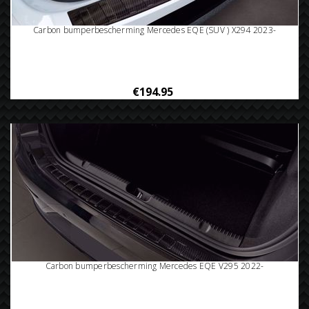
Carbon bumperbescherming Mercedes EQE (SUV ) X294 2023-
€194.95
Carbon bumperbescherming Mercedes EQE V295 2022-