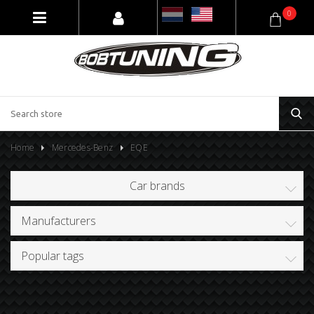
0
Home
Mercedes-Benz
EQE
Car brands
Manufacturers
Popular tags