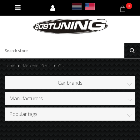
0
Home
Mercedes-Benz
Cls
Car brands
Manufacturers
Popular tags