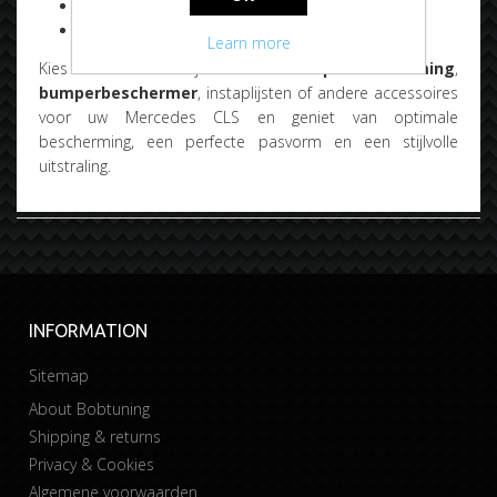
Eenvoudige montage
Snelle levering vanuit Nederland
Learn more
Kies de juiste
bumperbescherming
,
bumperbeschermer
, instaplijsten of andere accessoires
voor uw Mercedes CLS en geniet van optimale
bescherming, een perfecte pasvorm en een stijlvolle
uitstraling.
INFORMATION
Sitemap
About Bobtuning
Shipping & returns
Privacy & Cookies
Algemene voorwaarden