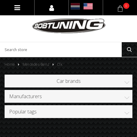
0
Home
Mercedes-Benz
Clk
Car brands
Manufacturers
Popular tags