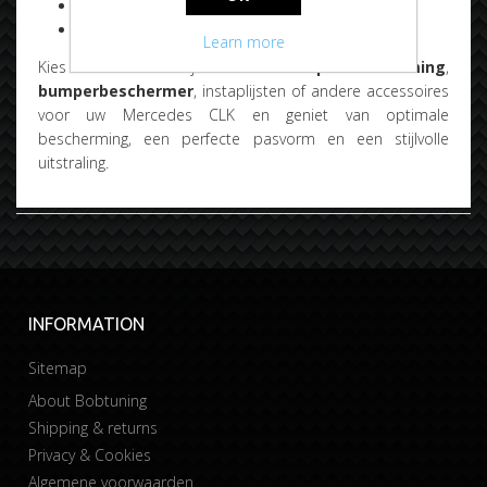
Eenvoudige montage
Snelle levering vanuit Nederland
Learn more
Kies de juiste
bumperbescherming
,
bumperbeschermer
, instaplijsten of andere accessoires
voor uw Mercedes CLK en geniet van optimale
bescherming, een perfecte pasvorm en een stijlvolle
uitstraling.
INFORMATION
Sitemap
About Bobtuning
Shipping & returns
Privacy & Cookies
Algemene voorwaarden